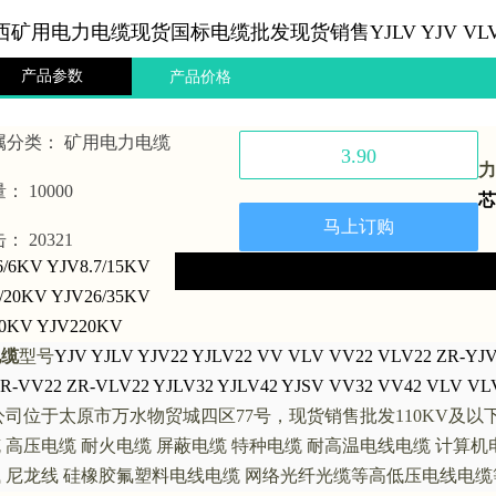
西矿用电力电缆现货国标电缆批发现货销售YJLV YJV V
产品参数
产品价格
属分类：
矿用电力电缆
3.90
力
量：
10000
芯
马上订购
击：
20321
6/6KV YJV8.7/15KV
/20KV YJV26/35KV
0KV YJV220KV
电缆
型号
YJV YJLV YJV22 YJLV22 VV VLV VV22 VLV22 ZR-YJV
R-VV22 ZR-VLV22 YJLV32 YJLV42 YJSV VV32 VV42 VLV VL
公司
位于太原市万水物贸城四区
77
号，现货销售批发
110KV
及以
缆
高压电缆
耐火电缆
屏蔽电缆
特种电缆
耐高温电线电缆
计算机
钱
尼龙线
硅橡胶氟塑料电线电缆
网络光纤光缆等高低压电线电缆