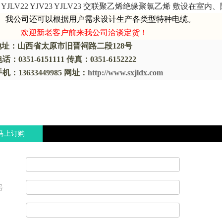
 YJLV22 YJV23 YJLV23 
交联聚乙烯绝缘聚氯乙烯 敷设在室内
我公司还可以根据用户需求设计生产各类型特种电缆。
欢迎新老客户前来我公司洽谈定货！
地址：山西省太原市旧晋祠路二段
128
号
电话：
0351-6151111
传真：
0351-6152222
手机：
13633449985
网址：
http://www.sxjldx.com
马上订购
号