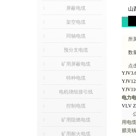
屏蔽电缆
山
架空电缆
同轴电缆
所
预分支电缆
数
矿用屏蔽电缆
点
YJV3.
特种电缆
YJV12
YJV11
电机绕组接引线
电力
控制电缆
VLV Z
矿用阻燃电缆
用电
腊克
矿用耐火电缆