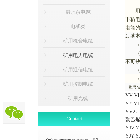
潜水泵电缆
下输
电线类
电能
2.
基
矿用橡套电缆
矿用电力电缆
不可
矿用通信电缆
矿用控制电缆
3.
型号
VV VL
矿用光缆
VY V
VV22 
Contact
聚乙
YJV Y
YJY Y