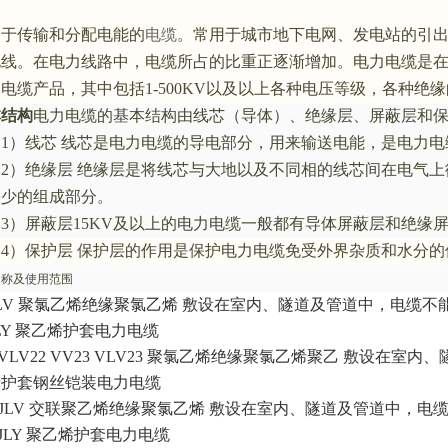
用于传输和分配电能的
电缆
。常用于城市地下电网、发电站的引
电线。在电力线路中，电缆所占的比重正逐渐增加。电力电缆是
的电缆产品，其中包括
1-500KV
以及以上各种电压等级，各种绝缘
本结构
电力电缆的基本结构由线芯（导体）、绝缘层、屏蔽层和
（
1
）线芯 线芯是电力电缆的导电部分，用来输送电能，是电力电
（
2
）绝缘层 绝缘层是将线芯与大地以及不同相的线芯间在电气
缺少的组成部分。
（
3
）屏蔽层
15KV
及以上的电力电缆一般都有导体屏蔽层和绝缘
（
4
）保护层 保护层的作用是保护电力电缆免受外界杂质和水分
名称及使用范围
V 
聚氯乙烯绝缘聚氯乙烯 敷设在室内、隧道及管道中，电缆不
LY
聚乙烯护套电力电缆
VLV22 VV23 VLV23 
聚氯乙烯绝缘聚氯乙烯聚乙
敷设在室内、
烯护套钢丝铠装电力电缆
JLV 
交联聚乙烯绝缘聚氯乙烯 敷设在室内、隧道及管道中，电
JLY 
聚乙烯护套电力电缆